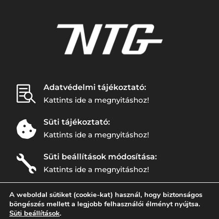
Adatvédelmi tájékoztató:

Kattints ide a megnyitáshoz!
Süti tájékoztató:

Kattints ide a megnyitáshoz!
Süti beállítások módosítása:

Kattints ide a megnyitáshoz!
A weboldal sütiket (cookie-kat) használ, hogy biztonságos
Webdesigner: DAVEWEB
böngészés mellett a legjobb felhasználói élményt nyújtsa.
Süti beállítások
.
Minden jog fentartva! – 2023 | NTG Quality Kft.