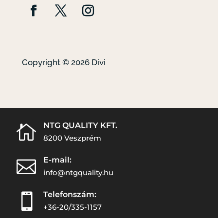
Copyright © 2026 Divi
NTG QUALITY KFT.

8200 Veszprém
E-mail:

info@ntgquality.hu
Telefonszám:

+36-20/335-1157