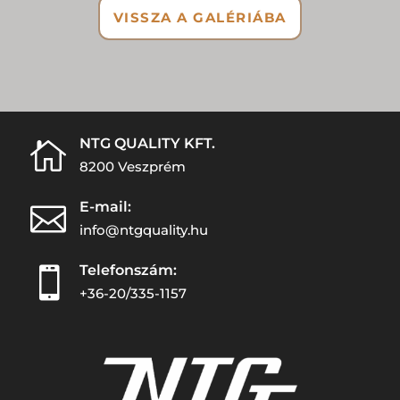
VISSZA A GALÉRIÁBA
NTG QUALITY KFT.

8200 Veszprém
E-mail:

info@ntgquality.hu
Telefonszám:

+36-20/335-1157